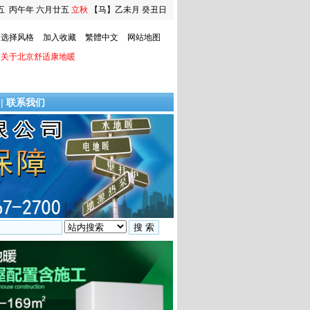
五
丙午年 六月廿五
立秋
【马】乙未月 癸丑日
选择风格
加入收藏
繁體中文
网站地图
关于北京舒适康地暖
|
联系我们