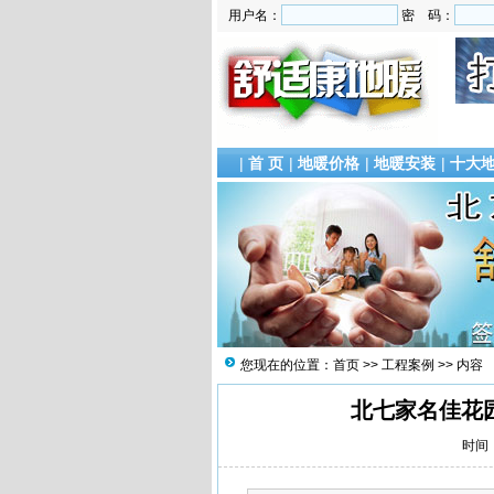
用户名：
密 码：
|
首 页
|
地暖价格
|
地暖安装
|
十大
您现在的位置：
首页
>>
工程案例
>> 内容
北七家名佳花
时间：2