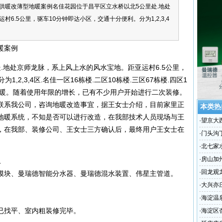
供暖改薄型地暖案例名佳花园位于昌平区立水桥以北5公里处.地处
6.5公里，驱车10分钟即达小区，交通十分便利。分为1,2,3,4
暖案例
.地处京师龙脉，系上风上水的风水宝地。距亚运村6.5公里，
,2,3,4区.名佳一区16栋楼.二区10栋楼.三区67栋楼.四区1
集中共暖。随着使用年限的增长，已有不少用户开始进行二次装修。
联系我公司，咨询地暖改造事宜，据王女士介绍，目前家里正
本类热
地暖系统，不知是否可以进行改造，在我部技术人员现场与王
·
望京大
，在我部、装修公司、王女士三方确认后，最终用户王女士在
·
门头沟
·
北七家
·
房山加
1
·
回龙观
模块、曼瑞德智能分水器、曼瑞德混水装置、伟星主管道。
·
大兴亦
·
海淀温
已找平、室内粗装修完毕。
·
海淀区