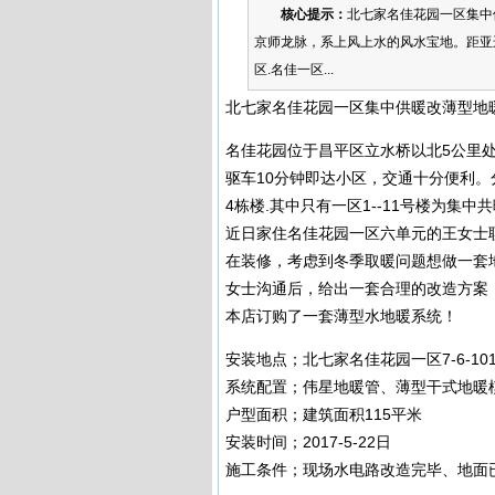
核心提示：
北七家名佳花园一区集中
京师龙脉，系上风上水的风水宝地。距亚运村
区.名佳一区...
北七家名佳花园一区集中供暖改薄型地
名佳花园位于昌平区立水桥以北5公里处
驱车10分钟即达小区，交通十分便利。分为1
4栋楼.其中只有一区1--11号楼为
近日家住名佳花园一区六单元的王女士
在装修，考虑到冬季取暖问题想做一套
女士沟通后，给出一套合理的改造方案
本店订购了一套薄型水地暖系统！
安装地点；北七家名佳花园一区7-6-10
系统配置；伟星地暖管、薄型干式地暖
户型面积；建筑面积115平米
安装时间；2017-5-22日
施工条件；现场水电路改造完毕、地面