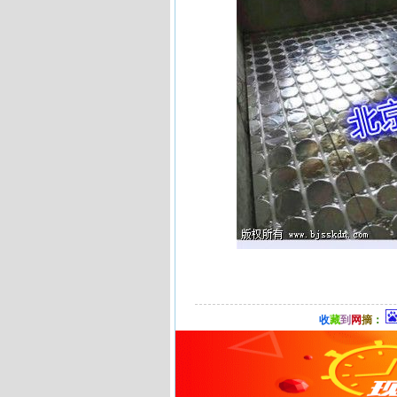
收
藏
到
网
摘
：