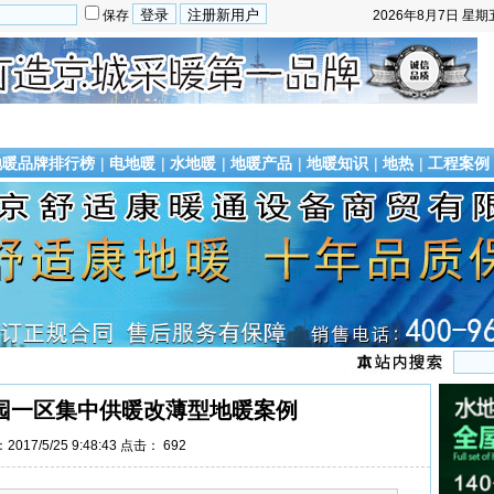
保存
2026年8月7日
星期
地暖品牌排行榜
|
电地暖
|
水地暖
|
地暖产品
|
地暖知识
|
地热
|
工程案例
园一区集中供暖改薄型地暖案例
017/5/25 9:48:43 点击：
692