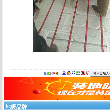
收
藏
到
网
摘
：
地暖品牌