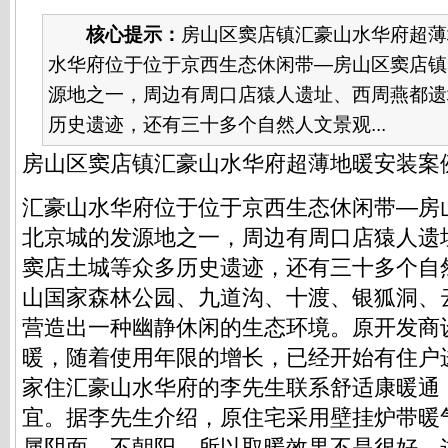
核心提示：
房山区窦店镇汇豪山水华府超薄
水华府位于位于京西生态休闲带—房山区窦店镇
源地之一，周边有周口店猿人遗址、西周燕都遗
历史遗迹，还有三十多个自然人文景观...
房山区窦店镇汇豪山水华府超薄地暖安装案
汇豪山水华府位于位于京西生态休闲带—房
北京城的发源地之一，周边有周口店猿人遗
窦店土城等众多历史遗迹，还有三十多个自
山国家森林公园、九道沟、十渡、银狐洞、
营造出一种幽静休闲的生态环境。原开发商
暖，随着使用年限的增长，已经开始有住户
家住汇豪山水华府的李先生联系舒适康暖通
宜。据李先生介绍，原住宅采用壁挂炉带暖
属阴面，不朝阳，所以取暖效果不是很好，