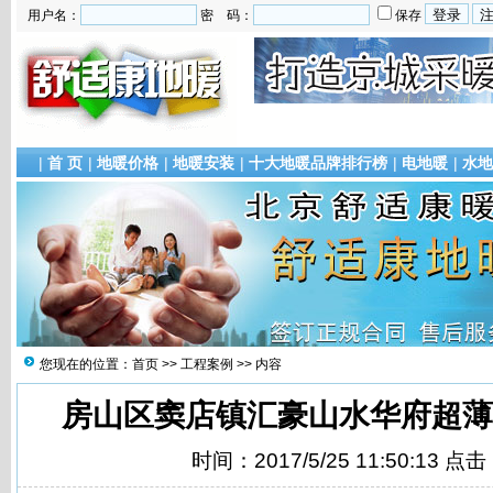
用户名：
密 码：
保存
|
首 页
|
地暖价格
|
地暖安装
|
十大地暖品牌排行榜
|
电地暖
|
水地
您现在的位置：
首页
>>
工程案例
>> 内容
房山区窦店镇汇豪山水华府超薄
时间：2017/5/25 11:50:13 点