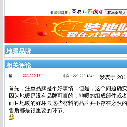
收
藏
到
网
摘
：
地暖品牌
相关评论
221.220.184.*
1
楼:
来自：
221.220.184.*
发表于 2016/
首先，注重品牌是个好事情，但是，这个问题确
因为地暖是没有品牌可言的，地暖的组成部件或
而且地暖的好坏跟这些材料的品牌并不存在必然
售后都是很重要的环节。