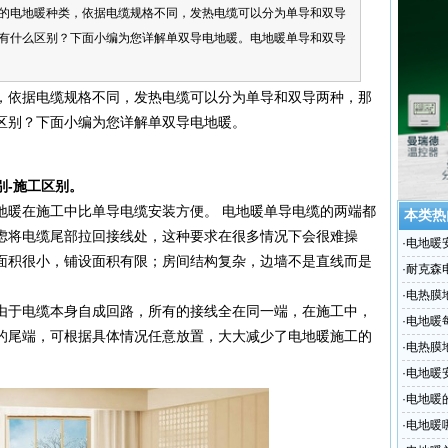
的电地暖种类，依据电缆规格不同，发热电缆可以分为单导和双导
有什么区别？下面小编为您详解单双导电地暖。电地暖单导和双导
，依据电缆规格不同，发热电缆可以分为单导和双导两种，那
区别？下面小编为您详解单双导电地暖。
别-施工区别。
地暖在施工中比单导电缆安装方便。 电地暖单导电缆的两端都
本类热
虑将电缆尾部拉回接线处，这种要求在很多情况下会很难操
·
电地暖
面积很小，铺设面积有限；房间结构复杂，边墙不是直线而是
·
耐克森
·
电热膜
于电缆本身自成回路，所有的接线全在同一端，在施工中，
·
电地暖
的尾端，可根据具体情况任意放置，大大减少了电地暖施工的
·
电热膜
·
电地暖
·
电地暖
·
电地暖