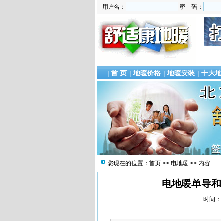
用户名：
密 码：
|
首 页
|
地暖价格
|
地暖安装
|
十大
您现在的位置：
首页
>>
电地暖
>> 内容
电地暖单导和
时间：2