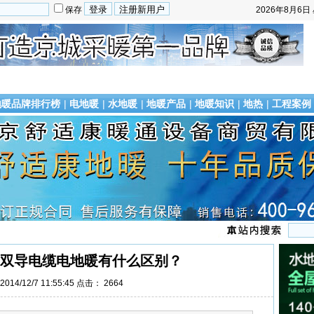
保存
2026年8月6日
地暖品牌排行榜
|
电地暖
|
水地暖
|
地暖产品
|
地暖知识
|
地热
|
工程案例
双导电缆电地暖有什么区别？
014/12/7 11:55:45 点击：
2664