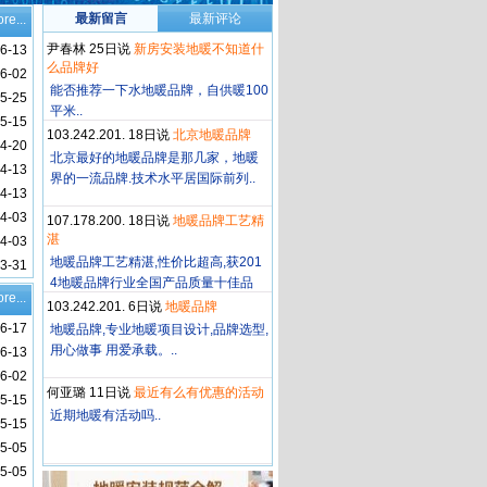
最新留言
最新评论
re...
尹春林 25日说
新房安装地暖不知道什
6-13
么品牌好
6-02
能否推荐一下水地暖品牌，自供暖100
5-25
平米..
5-15
103.242.201. 18日说
北京地暖品牌
4-20
北京最好的地暖品牌是那几家，地暖
4-13
界的一流品牌.技术水平居国际前列..
4-13
4-03
107.178.200. 18日说
地暖品牌工艺精
湛
4-03
地暖品牌工艺精湛,性价比超高,获201
3-31
4地暖品牌行业全国产品质量十佳品
re...
牌!..
103.242.201. 6日说
地暖品牌
6-17
地暖品牌,专业地暖项目设计,品牌选型,
用心做事 用爱承载。..
6-13
6-02
何亚璐 11日说
最近有么有优惠的活动
5-15
近期地暖有活动吗..
5-15
5-05
5-05