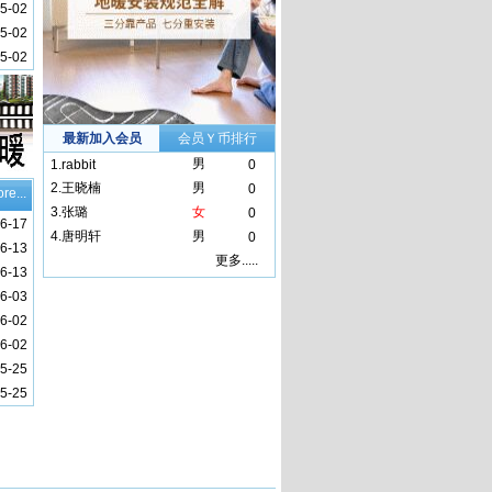
5-02
5-02
5-02
最新加入会员
会员Ｙ币排行
男
1.
rabbit
0
2.
王晓楠
男
0
re...
3.
张璐
女
0
6-17
4.
唐明轩
男
0
6-13
更多.....
6-13
6-03
6-02
6-02
5-25
5-25