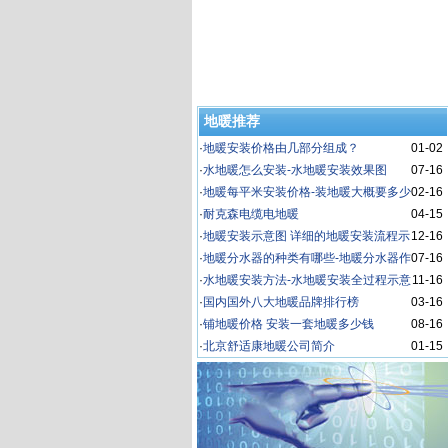
地暖推荐
·
地暖安装价格由几部分组成？
01-02
·
水地暖怎么安装-水地暖安装效果图
07-16
·
地暖每平米安装价格-装地暖大概要多少
02-16
钱
·
耐克森电缆电地暖
04-15
·
地暖安装示意图 详细的地暖安装流程示
12-16
意图
·
地暖分水器的种类有哪些-地暖分水器作
07-16
用原理介绍。
·
水地暖安装方法-水地暖安装全过程示意
11-16
图
·
国内国外八大地暖品牌排行榜
03-16
·
铺地暖价格 安装一套地暖多少钱
08-16
·
北京舒适康地暖公司简介
01-15