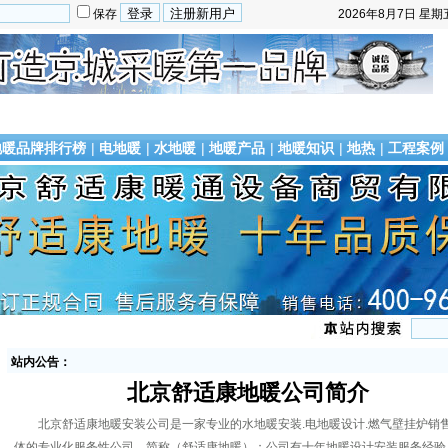
保存
2026年8月7日
星期
地暖品牌排行榜
|
电地暖
|
水地暖
|
地暖产品
|
地暖知识
|
地热
|
工程案例
站内公告：
北京舒适康地暖公司简介
北京舒适康地暖安装公司是一家专业的水地暖安装.电地暖设计.燃气壁挂炉销
体的专业化服务性公司，简称（舒适康地暖）；公司有十年地暖设计安装服务经验