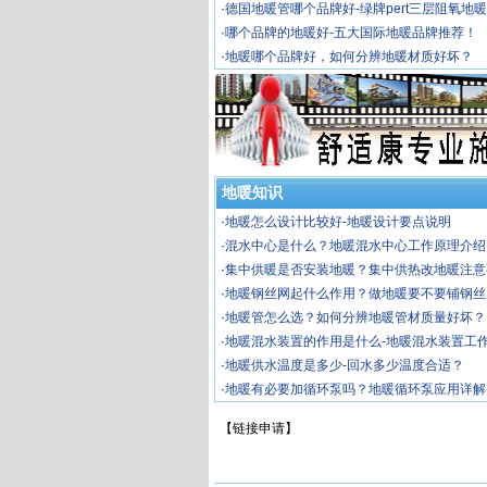
·
德国地暖管哪个品牌好-绿牌pert三层阻氧地
·
哪个品牌的地暖好-五大国际地暖品牌推荐！
·
地暖哪个品牌好，如何分辨地暖材质好坏？
地暖知识
·
地暖怎么设计比较好-地暖设计要点说明
·
混水中心是什么？地暖混水中心工作原理介绍
·
集中供暖是否安装地暖？集中供热改地暖注意
·
地暖钢丝网起什么作用？做地暖要不要铺钢丝
·
地暖管怎么选？如何分辨地暖管材质量好坏？
·
地暖混水装置的作用是什么-地暖混水装置工
·
地暖供水温度是多少-回水多少温度合适？
·
地暖有必要加循环泵吗？地暖循环泵应用详解
【
链接申请
】