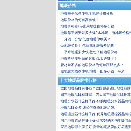
地暖价格
·
地暖每平米多少钱？地暖价格分析
·
地暖价格为何有高有低？
·
地暖价格贵吗-家用地暖价格多少钱
·
地暖每平米安装多少钱?水地暖、电地暖价格
讲解。
·
一分钱一分货 低价地暖你敢买？
·
做地暖必备 让你远离地暖报价陷阱
·
一平米地暖多少钱 教您了解地暖价格
·
地暖价格要明白的这四点,太关键了！
·
管材差不多的地暖价格为何差距那么多？
·
做地暖大概多少钱 地暖一般多少钱一平米
十大地暖品牌排行榜
·
德国地暖品牌有哪些？德国原装进口地暖品牌
·
国产地暖品牌有哪些—四大国产地暖品牌推荐
·
地暖分水器什么牌子好-好的地暖分水器品牌
·
地暖品牌众多,该如何选择地暖品牌。
·
地暖温控器什么牌子好-优秀地暖温控器品牌
·
国产地暖管品牌哪个好-比较好的国内地暖管
·
家用地暖哪个牌子好 衡量地暖品牌的好坏需