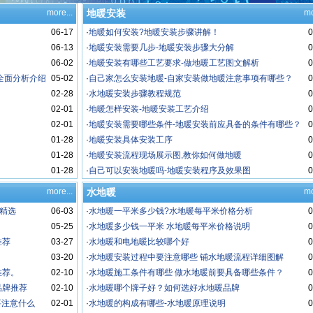
more...
地暖安装
mo
06-17
·
地暖如何安装?地暖安装步骤讲解！
0
06-13
·
地暖安装需要几步-地暖安装步骤大分解
0
06-02
·
地暖安装有哪些工艺要求-做地暖工艺图文解析
0
全面分析介绍
05-02
·
自己家怎么安装地暖-自家安装做地暖注意事项有哪些？
0
02-28
·
水地暖安装步骤教程规范
0
02-01
·
地暖怎样安装-地暖安装工艺介绍
0
02-01
·
地暖安装需要哪些条件-地暖安装前应具备的条件有哪些？
0
01-28
·
地暖安装具体安装工序
0
01-28
·
地暖安装流程现场展示图,教你如何做地暖
0
01-28
·
自己可以安装地暖吗-地暖安装程序及效果图
0
more...
水地暖
mo
精选
06-03
·
水地暖一平米多少钱?水地暖每平米价格分析
0
05-25
·
水地暖多少钱一平米 水地暖每平米价格说明
0
推荐
03-27
·
水地暖和电地暖比较哪个好
0
03-20
·
水地暖安装过程中要注意哪些 铺水地暖流程详细图解
0
推荐。
02-10
·
水地暖施工条件有哪些 做水地暖前要具备哪些条件？
0
品牌推荐
02-10
·
水地暖哪个牌子好？如何选好水地暖品牌
0
要注意什么
02-01
·
水地暖的构成有哪些-水地暖原理说明
0