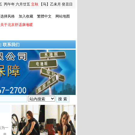
五
丙午年 六月廿五
立秋
【马】乙未月 癸丑日
选择风格
加入收藏
繁體中文
网站地图
关于北京舒适康地暖
|
联系我们
售为一
，是