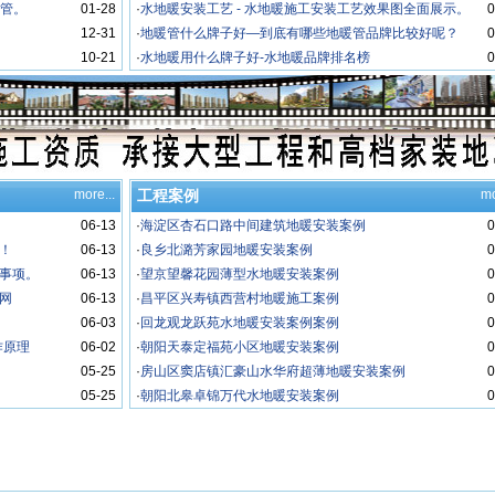
暖管。
01-28
·
水地暖安装工艺 - 水地暖施工安装工艺效果图全面展示。
0
12-31
·
地暖管什么牌子好—到底有哪些地暖管品牌比较好呢？
0
10-21
·
水地暖用什么牌子好-水地暖品牌排名榜
0
more...
工程案例
mo
06-13
·
海淀区杏石口路中间建筑地暖安装案例
0
！
06-13
·
良乡北潞芳家园地暖安装案例
0
事项。
06-13
·
望京望馨花园薄型水地暖安装案例
0
网
06-13
·
昌平区兴寿镇西营村地暖施工案例
0
06-03
·
回龙观龙跃苑水地暖安装案例案例
0
作原理
06-02
·
朝阳天泰定福苑小区地暖安装案例
0
05-25
·
房山区窦店镇汇豪山水华府超薄地暖安装案例
0
05-25
·
朝阳北皋卓锦万代水地暖安装案例
0