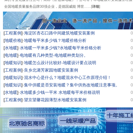
全国地暖质量服务品牌30强企业，是德国威能 博世……[
详细
]
[
工程案例
]·
海淀区杏石口路中间建筑地暖安装案例
0
[
地暖价格
]·
地暖每平米多少钱？地暖价格分析
0
[
水地暖
]·
水地暖一平米多少钱?水地暖每平米价格分析
0
[
电地暖
]·
电地暖有几种类型-电地暖种类划分。
0
[
地暖知识
]·
地暖怎么设计比较好-地暖设计要点说明
0
[
工程案例
]·
良乡北潞芳家园地暖安装案例
0
[
地暖知识
]·
混水中心是什么？地暖混水中心工作原理介绍！
0
[
地暖知识
]·
集中供暖是否安装地暖？集中供热改地暖注意事项。
0
[
水地暖
]·
水地暖多少钱一平米 水地暖每平米价格说明
0
[
工程案例
]·
望京望馨花园薄型水地暖安装案例
0